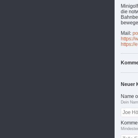
Minigolf
die not
Bahnbet
bewege
Mail:
po
https:/
https://
Komme
Neuer 
Name o
Dein Name
Kommen
Mindeste