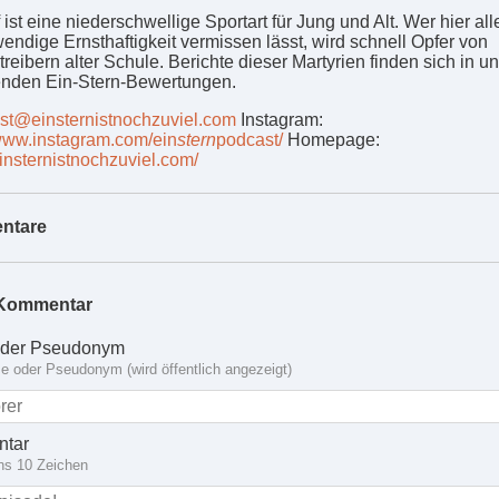
 ist eine niederschwellige Sportart für Jung und Alt. Wer hier al
wendige Ernsthaftigkeit vermissen lässt, wird schnell Opfer von
reibern alter Schule. Berichte dieser Martyrien finden sich in u
nden Ein-Stern-Bewertungen.
st@einsternistnochzuviel.com
Instagram:
/www.instagram.com/ein
stern
podcast/
Homepage:
einsternistnochzuviel.com/
ntare
Kommentar
der Pseudonym
 oder Pseudonym (wird öffentlich angezeigt)
tar
ns 10 Zeichen