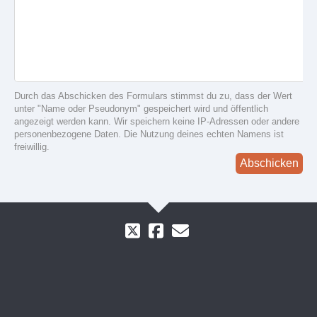
Durch das Abschicken des Formulars stimmst du zu, dass der Wert
unter "Name oder Pseudonym" gespeichert wird und öffentlich
angezeigt werden kann. Wir speichern keine IP-Adressen oder andere
personenbezogene Daten. Die Nutzung deines echten Namens ist
freiwillig.
Abschicken