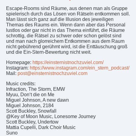
Escape-Rooms sind Räume, aus denen man als Gruppe
spielerisch durch das Lösen von Rätseln entkommen soll.
Man lässt sich ganz auf die Illusion des jeweiligen
Themas des Raums ein. Wenn dann aber das Personal
lustlos oder gar nicht in das Thema einführt, die Räume
schrottig, die Rätsel zu schwer oder schon gelöst sind
und man nach glorreichem Entkommen aus dem Raum
nicht gebührend gerühmt wird, ist die Enttäuschung groß
und die Ein-Stern-Bewertung nicht weit.
Homepage:
https://einsternistnochzuviel.com/
Instagram:
https://www.instagram.com/ein_stern_podcast/
Mail:
post@einsternistnochzuviel.com
Music credits:
Infraction, The Storm, EMW
Myuu, Don‘t die on Me
Miguel Johnson, A new dawn
Miguel Johnson, 2184
Scott Buckley, Snowfall
@Key of Moon Music, Lonesome Journey
Scott Buckley, Undertow
Mattia Cupelli, Dark Choir Music
Suno